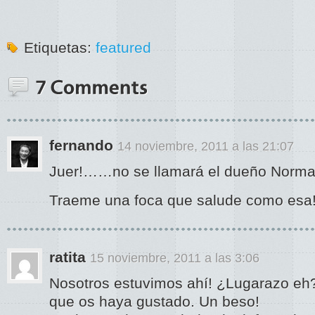
Etiquetas:
featured
fernando
14 noviembre, 2011 a las 21:07
Juer!……no se llamará el dueño Norm
Traeme una foca que salude como esa!
ratita
15 noviembre, 2011 a las 3:06
Nosotros estuvimos ahí! ¿Lugarazo e
que os haya gustado. Un beso!